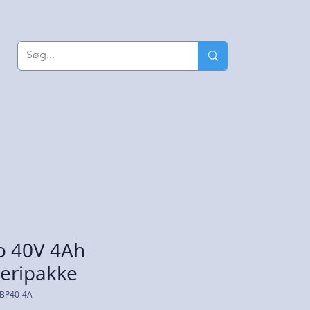
nør
Om os
Garanti
More
o 40V 4Ah
teripakke
LBP40-4A