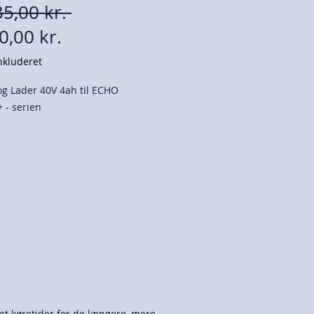
Regulær
35,00 kr. 
Salgspris
pris
0,00 kr.
kluderet
 og Lader 40V 4ah til ECHO
 - serien
n batteri
erikapacitet 72Wh
det køretider for de længere, mere