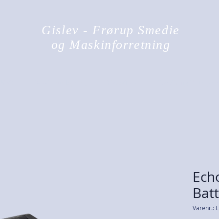
Gislev - Frørup Smedie
og Maskinforretning
VVS
Maskinudlejning
Have/Park
Landbrug/Entrepre
Ech
Bat
Varenr.: 