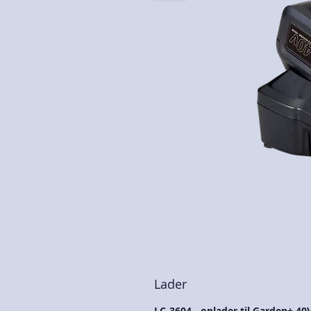
Lader
LC-3604 - oplader til Garden+ 40