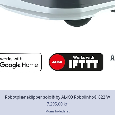
Robotplæneklipper solo® by AL-KO Robolinho® 822 W
Pris
7.295,00 kr.
Moms Inkluderet