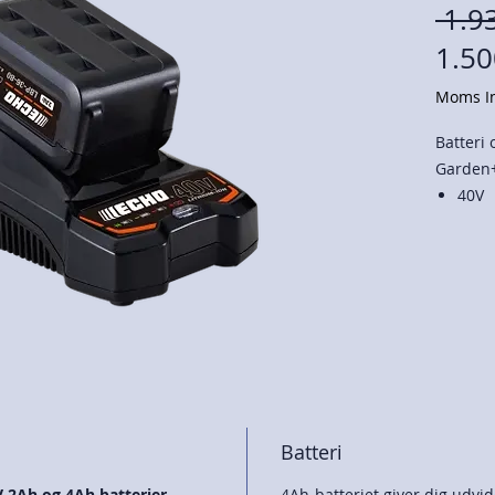
 1.9
1.50
Moms In
Batteri
Garden+
40V
4AH
Li-io
Batt
Batteri
V 2Ah og 4Ah batterier.
4Ah-batteriet giver dig udvi