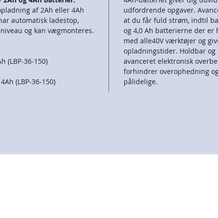
opladning af 2Ah eller 4Ah
udfordrende opgaver. Avance
ar automatisk ladestop,
at du får fuld strøm, indtil b
adeniveau og kan vægmonteres.
og 4,0 Ah batterierne der er 
med alle40V værktøjer og give
opladningstider. Holdbar og 
Ah (LBP-36-150)
avanceret elektronisk overbe
forhindrer overophedning og
 4Ah (LBP-36-150)
pålidelige.