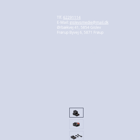
Tlf.
62291114
E-Mail:
gislevsmedie@mail.dk
Ørbækvej 41, 5854 Gislev
Frørup Byvej 6, 5871 Frøup
Forside
Butik
Smedie