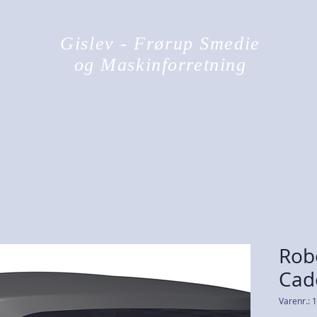
Gislev - Frørup Smedie
og Maskinforretning
VVS
Maskinudlejning
Have/Park
Landbrug/Entrepre
Rob
Cad
Varenr.: 