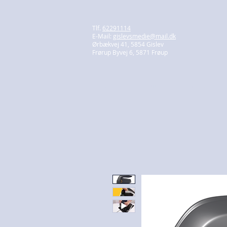
Tlf.
62291114
E-Mail:
gislevsmedie@mail.dk
Ørbækvej 41, 5854 Gislev
Frørup Byvej 6, 5871 Frøup
Forside
Butik
Smedie