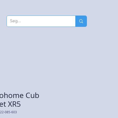
nør
Om os
Garanti
More
ohome Cub
et XR5
122-085-603