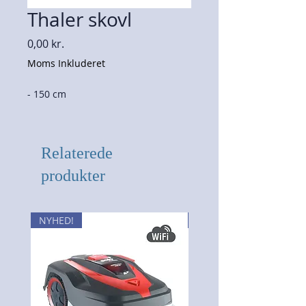
Thaler skovl
Pris
0,00 kr.
Moms Inkluderet
- 150 cm
Relaterede
produkter
NYHED!
NYHED!