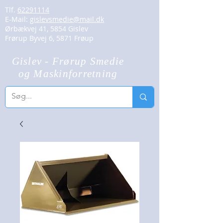
Tlf.
62291114
E-Mail:
gislevsmedie@mail.dk
Ørbækvej 41, 5854 Gislev
Frørup Byvej 6, 5871 Frøup
Gislev - Frørup Smedie
og Maskinforretning